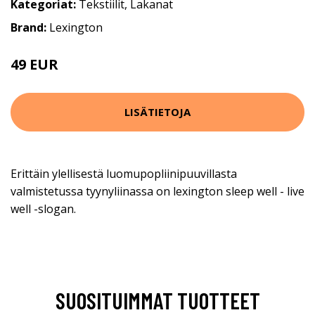
Kategoriat:
Tekstiilit
,
Lakanat
Brand:
Lexington
49 EUR
LISÄTIETOJA
Erittäin ylellisestä luomupopliinipuuvillasta
valmistetussa tyynyliinassa on lexington sleep well - live
well -slogan.
SUOSITUIMMAT TUOTTEET