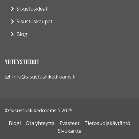
Sisustusideat
Sisustuskaupat
Blogi
YHTEYSTIEDOT
info@sisustusliikedreams.fi
© Sisustusliikedreams.fi 2025
Blogi
Ota yhteyttä
Evästeet
Tietosuojakäytäntö
Sivukartta