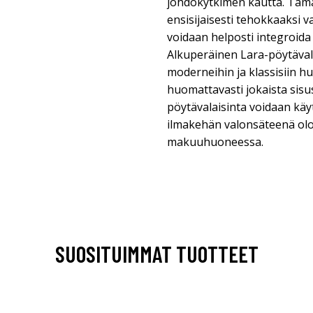
johdokytkimen kautta. Tämä
ensisijaisesti tehokkaaksi va
voidaan helposti integroida m
Alkuperäinen Lara-pöytävalai
moderneihin ja klassisiin 
huomattavasti jokaista sis
pöytävalaisinta voidaan kä
ilmakehän valonsäteenä ol
makuuhuoneessa.
SUOSITUIMMAT TUOTTEET