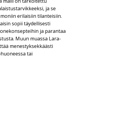
 malli on tarkoitettu
laistustarvikkeeksi, ja se
oniin erilaisiin tilanteisiin.
sin sopii täydellisesti
huonekonsepteihin ja parantaa
ustusta. Muun muassa Lara-
yttää menestyksekkäästi
ohuoneessa tai