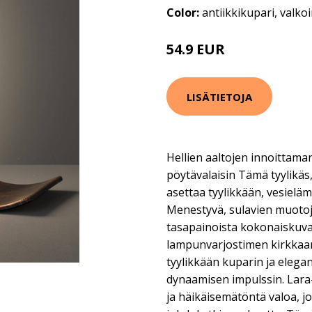
Color:
antiikkikupari, valko
54.9 EUR
LISÄTIETOJA
Hellien aaltojen innoittaman
pöytävalaisin Tämä tyylikäs,
asettaa tyylikkään, vesiel
Menestyvä, sulavien muotoj
tasapainoista kokonaiskuva
lampunvarjostimen kirkkaan
tyylikkään kuparin ja elegant
dynaamisen impulssin. Lara-
ja häikäisemätöntä valoa, jo