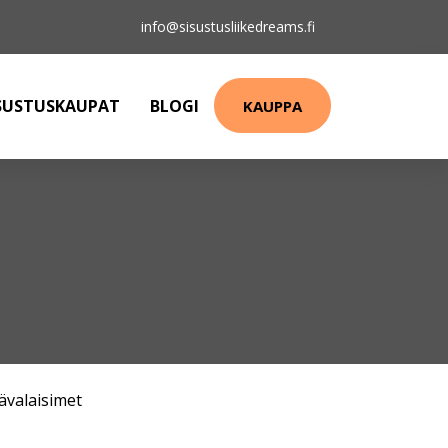
info@sisustusliikedreams.fi
SUSTUSKAUPAT
BLOGI
KAUPPA
ävalaisimet