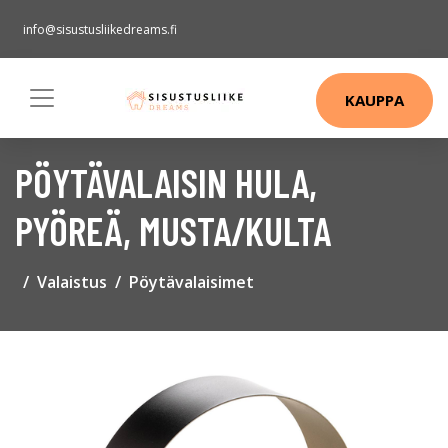
info@sisustusliikedreams.fi
KAUPPA
PÖYTÄVALAISIN HULA,
PYÖREÄ, MUSTA/KULTA
Valaistus
Pöytävalaisimet