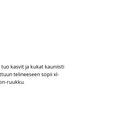
 tuo kasvit ja kukat kauniisti
ttuun telineeseen sopii xl-
on-ruukku.