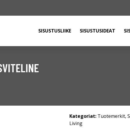
SISUSTUSLIIKE
SISUSTUSIDEAT
SI
SVITELINE
Kategoriat:
Tuotemerkit
,
S
Living