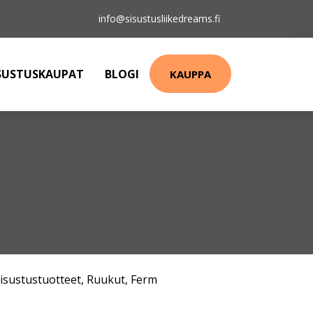
info@sisustusliikedreams.fi
SUSTUSKAUPAT
BLOGI
KAUPPA
isustustuotteet
,
Ruukut
,
Ferm