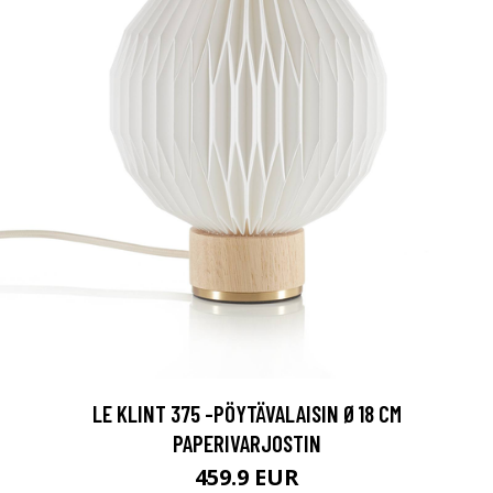
LE KLINT 375 -PÖYTÄVALAISIN Ø18 CM
PAPERIVARJOSTIN
459.9 EUR