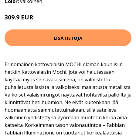
Color:
valkoinen
309.9 EUR
LISÄTIETOJA
Erinomainen kattovalaisin MOCHI elämän kauniisiin
hetkiin Kattovalaisin Mochi, jota voi halutessaan
käyttää myös seinävalaisimena, on valmistettu
puhalletusta lasista ja valkoiseksi maalatusta metallista.
Valkoiset valaisinrungot näyttävät hohtavilta palloilta ja
kiinnittävät heti huomion. Ne eivät kuitenkaan jää
huomaamatta sammutettuinakaan, sillä säteilevä
valkoinen yhdistettynä pyöreään muotoon kerää aina
katseita. Korkeimman tason valonautintoa – Fabbian
Fabbian Illuminazione on tuottanut korkealaatuisia