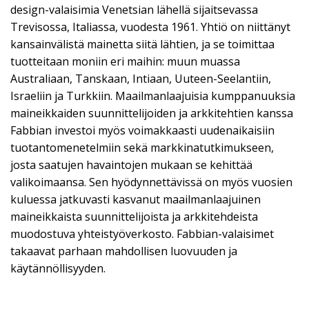
design-valaisimia Venetsian lähellä sijaitsevassa
Trevisossa, Italiassa, vuodesta 1961. Yhtiö on niittänyt
kansainvälistä mainetta siitä lähtien, ja se toimittaa
tuotteitaan moniin eri maihin: muun muassa
Australiaan, Tanskaan, Intiaan, Uuteen-Seelantiin,
Israeliin ja Turkkiin. Maailmanlaajuisia kumppanuuksia
maineikkaiden suunnittelijoiden ja arkkitehtien kanssa
Fabbian investoi myös voimakkaasti uudenaikaisiin
tuotantomenetelmiin sekä markkinatutkimukseen,
josta saatujen havaintojen mukaan se kehittää
valikoimaansa. Sen hyödynnettävissä on myös vuosien
kuluessa jatkuvasti kasvanut maailmanlaajuinen
maineikkaista suunnittelijoista ja arkkitehdeista
muodostuva yhteistyöverkosto. Fabbian-valaisimet
takaavat parhaan mahdollisen luovuuden ja
käytännöllisyyden.