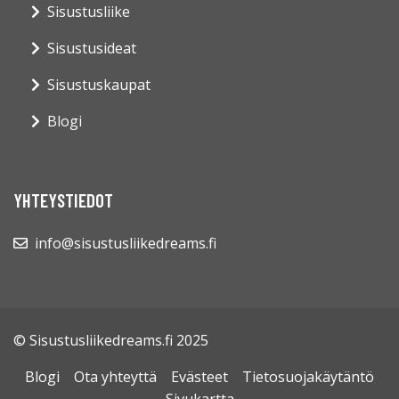
Sisustusliike
Sisustusideat
Sisustuskaupat
Blogi
YHTEYSTIEDOT
info@sisustusliikedreams.fi
© Sisustusliikedreams.fi 2025
Blogi
Ota yhteyttä
Evästeet
Tietosuojakäytäntö
Sivukartta