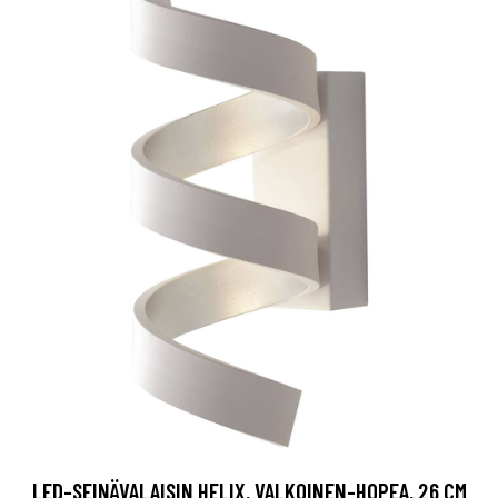
LED-SEINÄVALAISIN HELIX, VALKOINEN-HOPEA, 26 CM