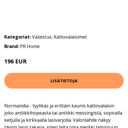
Kategoriat:
Valaistus
,
Kattovalaisimet
Brand:
PR Home
196 EUR
261 EUR
LISÄTIETOJA
Normandia - tyylikäs ja erittäin kaunis kattovalaisin
joko antiikkihopeasta tai antiikki messingistä, sopivalla
ketjulla ja kirkkaalla lasivarjolla. Valonlähde näkyy
täysin lasin takana, joten laita oma merkki lamppuun