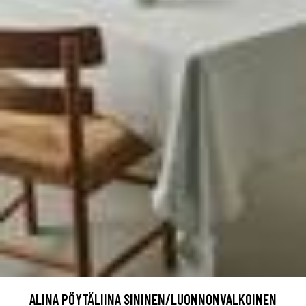
ALINA PÖYTÄLIINA SININEN/LUONNONVALKOINEN