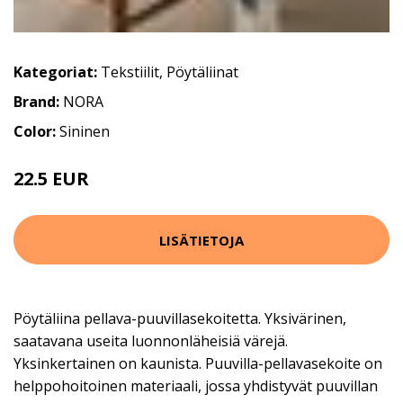
Kategoriat:
Tekstiilit
,
Pöytäliinat
Brand:
NORA
Color:
Sininen
22.5 EUR
44.99 EUR
LISÄTIETOJA
Pöytäliina pellava-puuvillasekoitetta. Yksivärinen,
saatavana useita luonnonläheisiä värejä.
Yksinkertainen on kaunista. Puuvilla-pellavasekoite on
helppohoitoinen materiaali, jossa yhdistyvät puuvillan