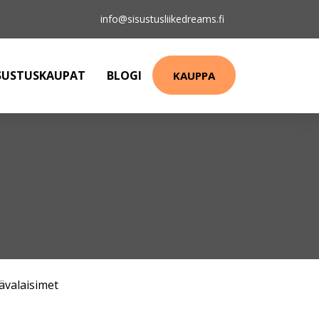
info@sisustusliikedreams.fi
SUSTUSKAUPAT
BLOGI
KAUPPA
ävalaisimet