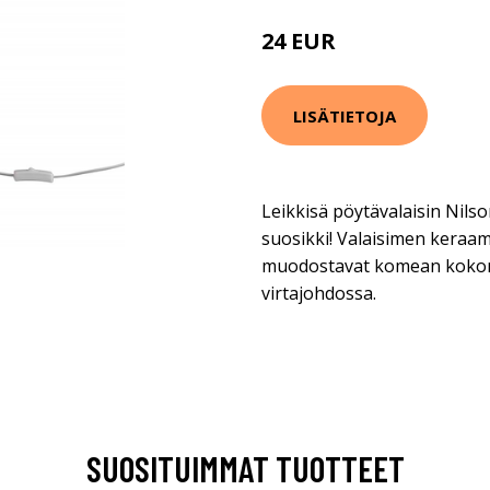
24 EUR
LISÄTIETOJA
Leikkisä pöytävalaisin Nilso
suosikki! Valaisimen keraami
muodostavat komean kokona
virtajohdossa.
SUOSITUIMMAT TUOTTEET