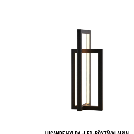
LUCANDE HYLDA -LED-PÖYTÄVALAISIN,