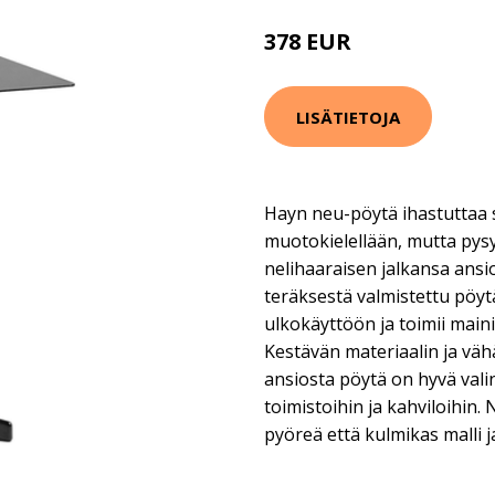
378 EUR
LISÄTIETOJA
Hayn neu-pöytä ihastuttaa si
muotokielellään, mutta pysy
nelihaaraisen jalkansa ansi
teräksestä valmistettu pöytä
ulkokäyttöön ja toimii main
Kestävän materiaalin ja väh
ansiosta pöytä on hyvä valin
toimistoihin ja kahviloihin.
pyöreä että kulmikas malli j