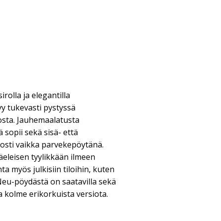
rolla ja elegantilla
y tukevasti pystyssä
osta. Jauhemaalatusta
 sopii sekä sisä- että
iosti vaikka parvekepöytänä.
äeleisen tyylikkään ilmeen
ta myös julkisiin tiloihin, kuten
 Neu-pöydästä on saatavilla sekä
a kolme erikorkuista versiota.