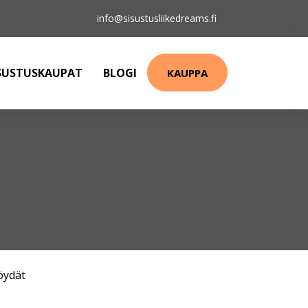
info@sisustusliikedreams.fi
SUSTUSKAUPAT
BLOGI
KAUPPA
öydät