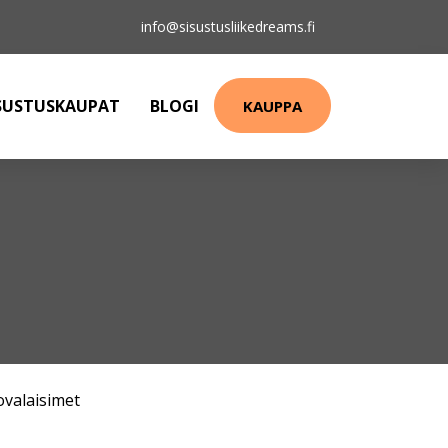
info@sisustusliikedreams.fi
SUSTUSKAUPAT
BLOGI
KAUPPA
ovalaisimet