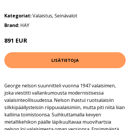
Kategoriat:
Valaistus
,
Seinävalot
Brand:
HAY
891 EUR
LISÄTIETOJA
George nelson suunnitteli vuonna 1947 valaisimen,
joka viestitti vallankumousta modernistisessa
valaisinteollisuudessa. Nelson ihastui ruotsalaisiin
silkkipäällysteisiin riippuvalaisimiin, mutta piti niitä liian
kalliina toimistoonsa. Suihkuttamalla kevyen
metallikehikon päälle läpikuultavaa muovihartsia
nelson loi valaisimesta oman versionsa. Ensimmäistä