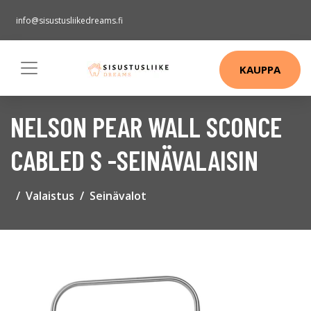
info@sisustusliikedreams.fi
KAUPPA
NELSON PEAR WALL SCONCE
CABLED S -SEINÄVALAISIN
Valaistus
Seinävalot