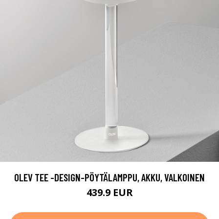
OLEV TEE -DESIGN-PÖYTÄLAMPPU, AKKU, VALKOINEN
439.9 EUR