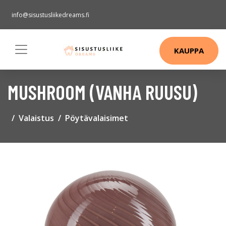
info@sisustusliikedreams.fi
KAUPPA
MUSHROOM (VANHA RUUSU)
Valaistus
Pöytävalaisimet