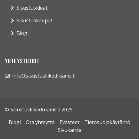
Sisustusideat
Sisustuskaupat
Blogi
YHTEYSTIEDOT
info@sisustusliikedreams.fi
© Sisustusliikedreams.fi 2025
Blogi
Ota yhteyttä
Evästeet
Tietosuojakäytäntö
Sivukartta