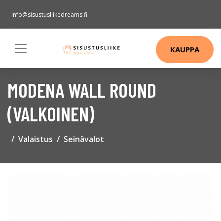
info@sisustusliikedreams.fi
KAUPPA
MODENA WALL ROUND
(VALKOINEN)
Valaistus
Seinävalot