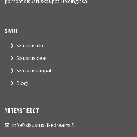
parhaat sisustuskaupat Helsingissä!
SIVUT
Sisustusliike
Sisustusideat
Sisustuskaupat
Blogi
YHTEYSTIEDOT
info@sisustusliikedreams.fi