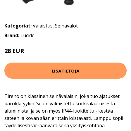
Kategoriat:
Valaistus
,
Seinävalot
Brand:
Lucide
28 EUR
42 EUR
LISÄTIETOJA
Tireno on klassinen seinävalaisin, joka tuo ajatukset
barokkityyliin. Se on valmistettu korkealaatuisesta
alumiinista, ja se on myös IP44-luokiteltu - kestää
sateen ja kovan sään erittäin loistavasti. Lamppu sopii
täydellisesti vieraanvaraisena yksityiskohtana