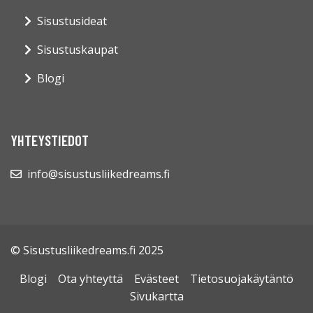
Sisustusideat
Sisustuskaupat
Blogi
YHTEYSTIEDOT
info@sisustusliikedreams.fi
© Sisustusliikedreams.fi 2025
Blogi
Ota yhteyttä
Evästeet
Tietosuojakäytäntö
Sivukartta