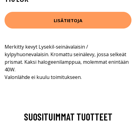
159 EUR
LISÄTIETOJA
Merkitty kevyt Lysekil-seinävalaisin /
kylpyhuonevalaisin. Kromattu seinälevy, jossa selkeät
prismat. Kaksi halogeenilamppua, molemmat enintään
40W.
Valonlähde ei kuulu toimitukseen.
SUOSITUIMMAT TUOTTEET