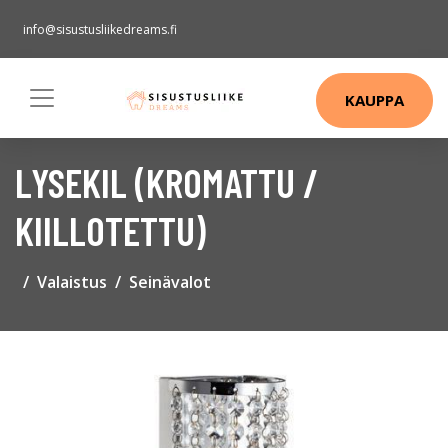
info@sisustusliikedreams.fi
KAUPPA
LYSEKIL (KROMATTU /
KIILLOTETTU)
Valaistus
Seinävalot