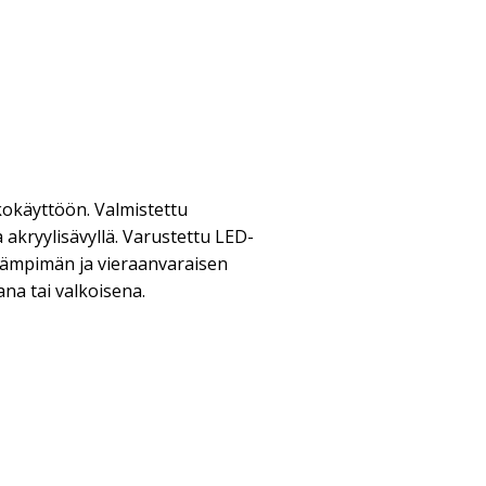
lkokäyttöön. Valmistettu
 akryylisävyllä. Varustettu LED-
ä lämpimän ja vieraanvaraisen
na tai valkoisena.