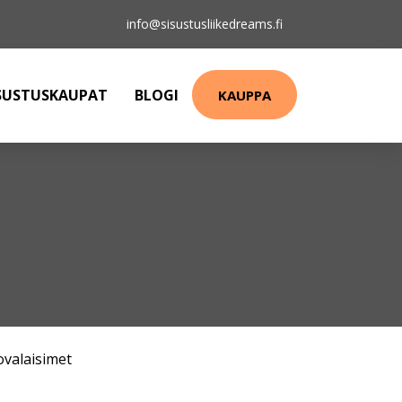
info@sisustusliikedreams.fi
SUSTUSKAUPAT
BLOGI
KAUPPA
ovalaisimet