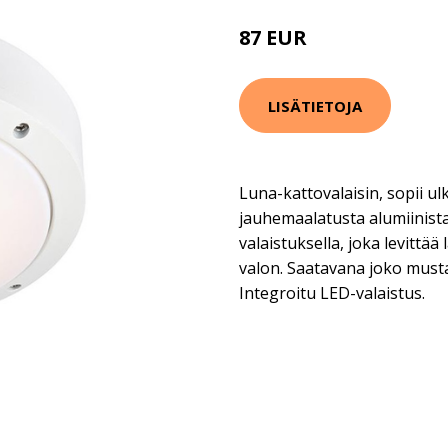
87 EUR
112 EUR
LISÄTIETOJA
Luna-kattovalaisin, sopii u
jauhemaalatusta alumiinista
valaistuksella, joka levittä
valon. Saatavana joko musta
Integroitu LED-valaistus.