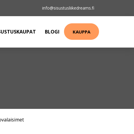
info@sisustusliikedreams.fi
SUSTUSKAUPAT
BLOGI
KAUPPA
ovalaisimet