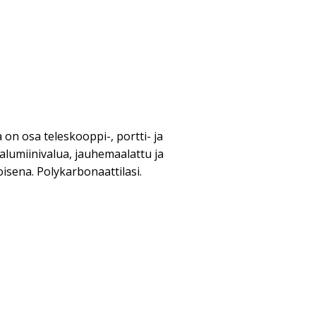
a on osa teleskooppi-, portti- ja
 alumiinivalua, jauhemaalattu ja
isena. Polykarbonaattilasi.