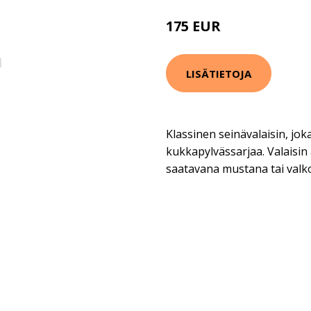
175 EUR
LISÄTIETOJA
Klassinen seinävalaisin, jok
kukkapylvässarjaa. Valaisin
saatavana mustana tai valko