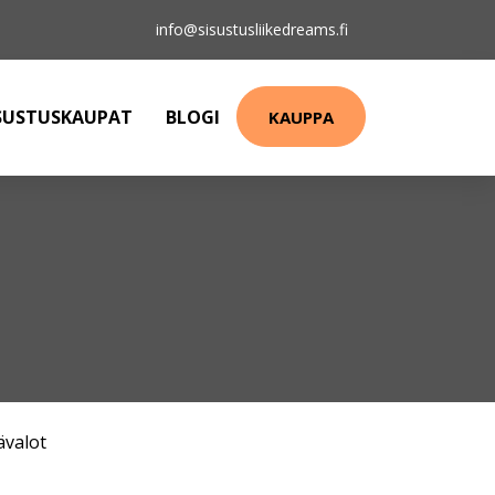
info@sisustusliikedreams.fi
SUSTUSKAUPAT
BLOGI
KAUPPA
ävalot