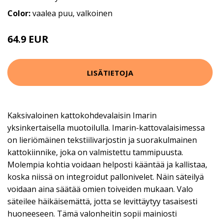
Color:
vaalea puu, valkoinen
64.9 EUR
69.9 EUR
LISÄTIETOJA
Kaksivaloinen kattokohdevalaisin Imarin
yksinkertaisella muotoilulla. Imarin-kattovalaisimessa
on lieriömäinen tekstiilivarjostin ja suorakulmainen
kattokiinnike, joka on valmistettu tammipuusta.
Molempia kohtia voidaan helposti kääntää ja kallistaa,
koska niissä on integroidut pallonivelet. Näin säteilyä
voidaan aina säätää omien toiveiden mukaan. Valo
säteilee häikäisemättä, jotta se levittäytyy tasaisesti
huoneeseen. Tämä valonheitin sopii mainiosti