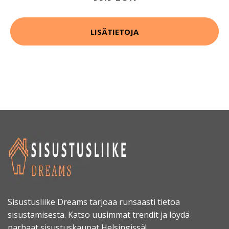
LISÄTIETOJA
Sisustusliike Dreams tarjoaa runsaasti tietoa
sisustamisesta. Katso uusimmat trendit ja löydä
parhaat sisustuskaupat Helsingissä!