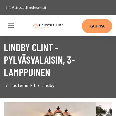
info@sisustusliikedreams.fi
KAUPPA
LINDBY CLINT -
PYLVÄSVALAISIN, 3-
LAMPPUINEN
Tuotemerkit
Lindby