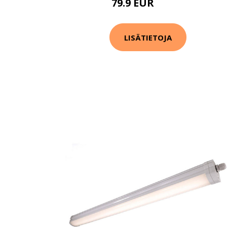
79.9 EUR
108.9 EUR
LISÄTIETOJA