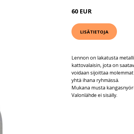
60 EUR
LISÄTIETOJA
Lennon on lakatusta metalli
kattovalaisin, jota on saata
voidaan sijoittaa molemmat 
yhtä ihana ryhmässä.
Mukana musta kangasnyöri 
Valonlähde ei sisälly.