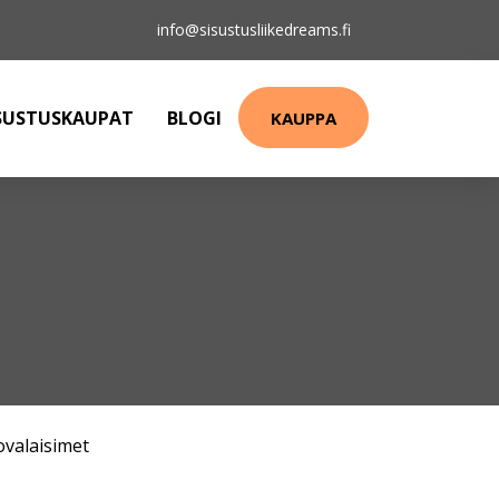
info@sisustusliikedreams.fi
SUSTUSKAUPAT
BLOGI
KAUPPA
ovalaisimet