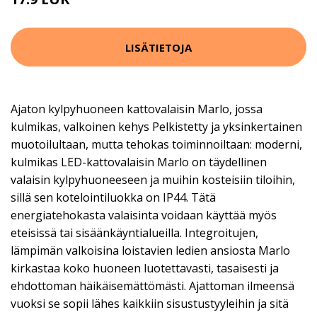
24.9 EUR
LISÄTIETOJA
Ajaton kylpyhuoneen kattovalaisin Marlo, jossa
kulmikas, valkoinen kehys Pelkistetty ja yksinkertainen
muotoilultaan, mutta tehokas toiminnoiltaan: moderni,
kulmikas LED-kattovalaisin Marlo on täydellinen
valaisin kylpyhuoneeseen ja muihin kosteisiin tiloihin,
sillä sen kotelointiluokka on IP44. Tätä
energiatehokasta valaisinta voidaan käyttää myös
eteisissä tai sisäänkäyntialueilla. Integroitujen,
lämpimän valkoisina loistavien ledien ansiosta Marlo
kirkastaa koko huoneen luotettavasti, tasaisesti ja
ehdottoman häikäisemättömästi. Ajattoman ilmeensä
vuoksi se sopii lähes kaikkiin sisustustyyleihin ja sitä