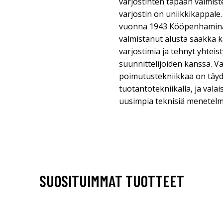
varjostinten tapaan valmist
varjostin on uniikkikappale.
vuonna 1943 Kööpenhaminas
valmistanut alusta saakka 
varjostimia ja tehnyt yhteis
suunnittelijoiden kanssa. Va
poimutustekniikkaa on täyd
tuotantotekniikalla, ja val
uusimpia teknisiä menetelm
SUOSITUIMMAT TUOTTEET