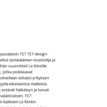
ppuvalaisin 157 157-design-
llut tanskalainen muotoilija ja
än suunnitteli Le Klintille
t, jotka poikkeavat
ksellaan selvästi yrityksen
yyliä edustavista malleista.
 estävät häikäisyn ja luovat
valaistuksen. 157-
n kaikkien Le Klintin