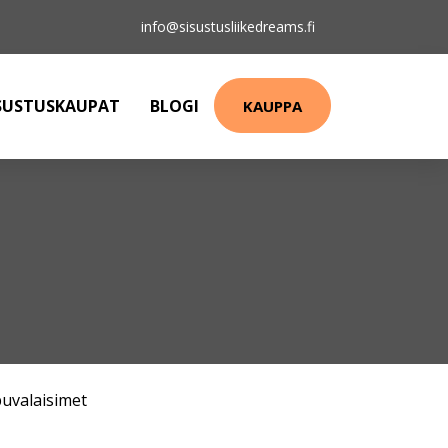
info@sisustusliikedreams.fi
SUSTUSKAUPAT
BLOGI
KAUPPA
puvalaisimet