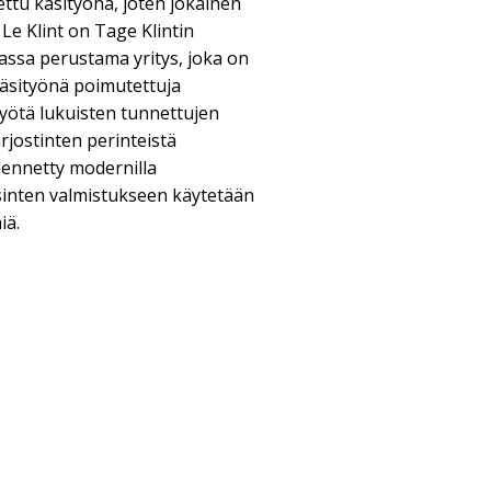
ettu käsityönä, joten jokainen
 Le Klint on Tage Klintin
sa perustama yritys, joka on
käsityönä poimutettuja
työtä lukuisten tunnettujen
rjostinten perinteistä
ennetty modernilla
aisinten valmistukseen käytetään
iä.