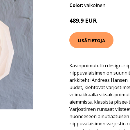
Color:
valkoinen
489.9 EUR
LISÄTIETOJA
Käsinpoimutettu design-rii
riippuvalaisimen on suunnite
arkkitehti Andreas Hansen. H
uudet, kiehtovat varjostime
voimakkaalla siksak-poimutu
aiemmista, klassista plisee-t
Varjostimen runsaat viisteet
huoneeseen ainutlaatuisen 
riippuvalaisimen varjostin o