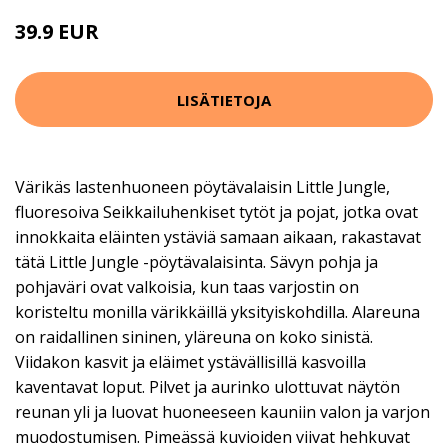
39.9 EUR
LISÄTIETOJA
Värikäs lastenhuoneen pöytävalaisin Little Jungle,
fluoresoiva Seikkailuhenkiset tytöt ja pojat, jotka ovat
innokkaita eläinten ystäviä samaan aikaan, rakastavat
tätä Little Jungle -pöytävalaisinta. Sävyn pohja ja
pohjaväri ovat valkoisia, kun taas varjostin on
koristeltu monilla värikkäillä yksityiskohdilla. Alareuna
on raidallinen sininen, yläreuna on koko sinistä.
Viidakon kasvit ja eläimet ystävällisillä kasvoilla
kaventavat loput. Pilvet ja aurinko ulottuvat näytön
reunan yli ja luovat huoneeseen kauniin valon ja varjon
muodostumisen. Pimeässä kuvioiden viivat hehkuvat