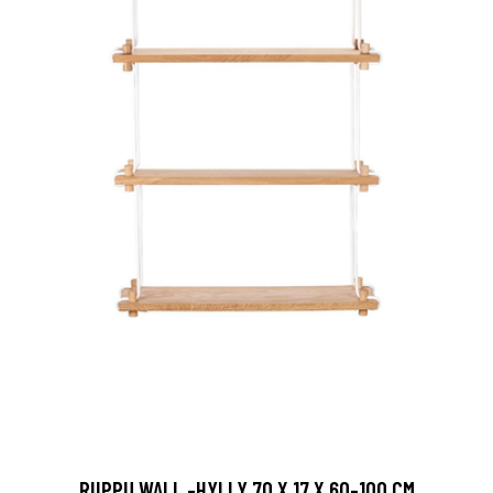
RIIPPU WALL -HYLLY 70 X 17 X 60-100 CM