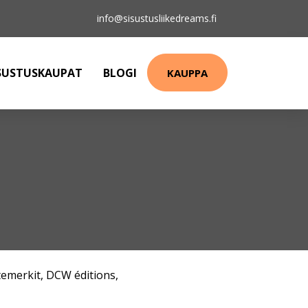
info@sisustusliikedreams.fi
SUSTUSKAUPAT
BLOGI
KAUPPA
emerkit
,
DCW éditions
,