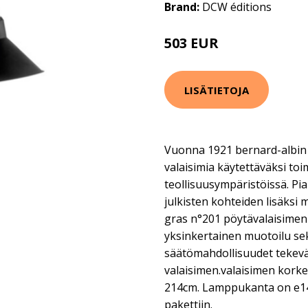
Brand:
DCW éditions
503 EUR
LISÄTIETOJA
Vuonna 1921 bernard-albin 
valaisimia käytettäväksi toi
teollisuusympäristöissä. Pian
julkisten kohteiden lisäksi
gras n°201 pöytävalaisime
yksinkertainen muotoilu se
säätömahdollisuudet tekevä
valaisimen.valaisimen kork
214cm. Lamppukanta on e14.
pakettiin.