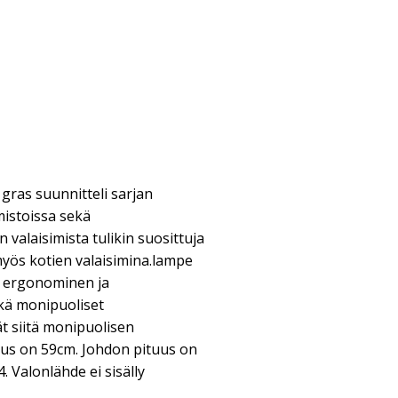
gras suunnitteli sarjan
mistoissa sekä
 valaisimista tulikin suosittuja
 myös kotien valaisimina.lampe
n ergonominen ja
kä monipuoliset
t siitä monipuolisen
eus on 59cm. Johdon pituus on
 Valonlähde ei sisälly