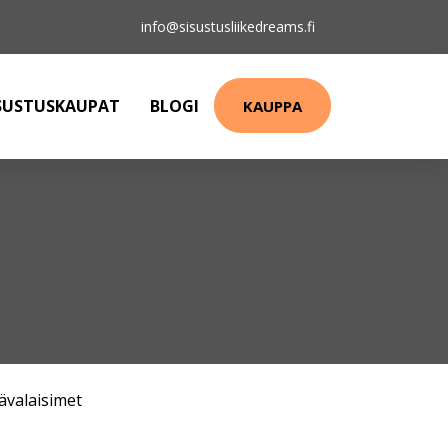
info@sisustusliikedreams.fi
SUSTUSKAUPAT
BLOGI
KAUPPA
ävalaisimet