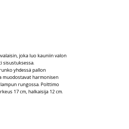
alaisin, joka luo kauniin valon
i sisustuksessa.
irunko yhdessä pallon
sa muodostavat harmonisen
 lampun rungossa. Polttimo
orkeus 17 cm, halkaisija 12 cm.