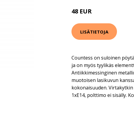
48 EUR
LISÄTIETOJA
Countess on suloinen pöytäv
ja on myös tyylikäs elementt
Antiikkimessinginen metall
muotoisen lasikuvun kans
kokonaisuuden. Virtakytkin
1xE14, polttimo ei sisälly. K