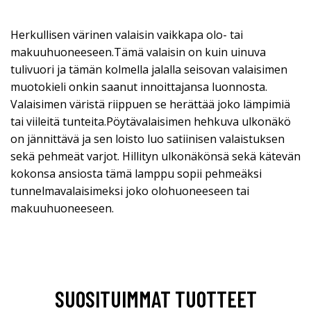
Herkullisen värinen valaisin vaikkapa olo- tai
makuuhuoneeseen.Tämä valaisin on kuin uinuva
tulivuori ja tämän kolmella jalalla seisovan valaisimen
muotokieli onkin saanut innoittajansa luonnosta.
Valaisimen väristä riippuen se herättää joko lämpimiä
tai viileitä tunteita.Pöytävalaisimen hehkuva ulkonäkö
on jännittävä ja sen loisto luo satiinisen valaistuksen
sekä pehmeät varjot. Hillityn ulkonäkönsä sekä kätevän
kokonsa ansiosta tämä lamppu sopii pehmeäksi
tunnelmavalaisimeksi joko olohuoneeseen tai
makuuhuoneeseen.
SUOSITUIMMAT TUOTTEET