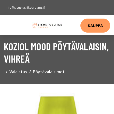
info@sisustusliikedreams.fi
KAUPPA
KOZIOL MOOD PÖYTÄVALAISIN,
VIHREÄ
Valaistus
Pöytävalaisimet