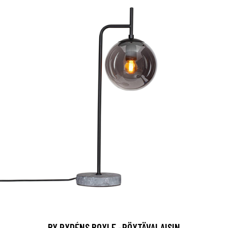
BY RYDÉNS BOYLE -PÖYTÄVALAISIN