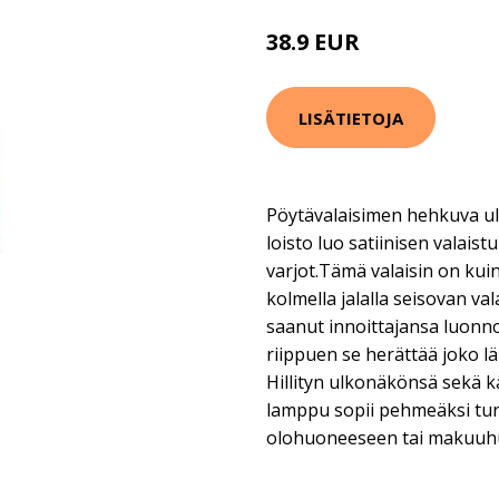
38.9 EUR
LISÄTIETOJA
Pöytävalaisimen hehkuva ul
loisto luo satiinisen valai
varjot.Tämä valaisin on kuin
kolmella jalalla seisovan va
saanut innoittajansa luonno
riippuen se herättää joko läm
Hillityn ulkonäkönsä sekä 
lamppu sopii pehmeäksi tu
olohuoneeseen tai makuuh