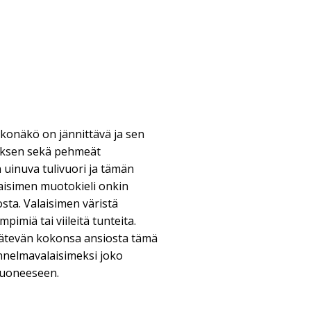
konäkö on jännittävä ja sen
stuksen sekä pehmeät
 uinuva tulivuori ja tämän
laisimen muotokieli onkin
sta. Valaisimen väristä
pimiä tai viileitä tunteita.
kätevän kokonsa ansiosta tämä
nnelmavalaisimeksi joko
uoneeseen.