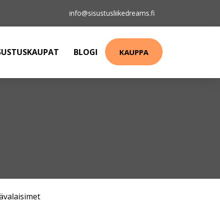
info@sisustusliikedreams.fi
SUSTUSKAUPAT
BLOGI
KAUPPA
ävalaisimet