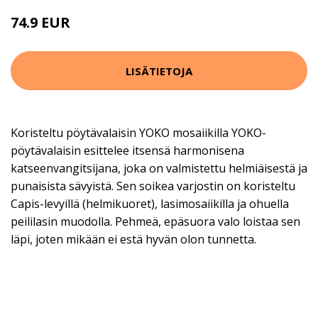
74.9 EUR
LISÄTIETOJA
Koristeltu pöytävalaisin YOKO mosaiikilla YOKO-
pöytävalaisin esittelee itsensä harmonisena
katseenvangitsijana, joka on valmistettu helmiäisestä ja
punaisista sävyistä. Sen soikea varjostin on koristeltu
Capis-levyillä (helmikuoret), lasimosaiikilla ja ohuella
peililasin muodolla. Pehmeä, epäsuora valo loistaa sen
läpi, joten mikään ei estä hyvän olon tunnetta.