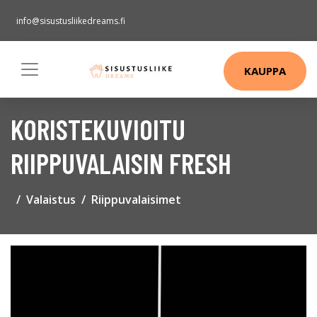
info@sisustusliikedreams.fi
KAUPPA
KORISTEKUVIOITU
RIIPPUVALAISIN FRESH
Valaistus
Riippuvalaisimet