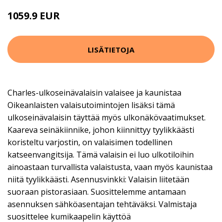
1059.9 EUR
LISÄTIETOJA
Charles-ulkoseinävalaisin valaisee ja kaunistaa
Oikeanlaisten valaisutoimintojen lisäksi tämä
ulkoseinävalaisin täyttää myös ulkonäkövaatimukset.
Kaareva seinäkiinnike, johon kiinnittyy tyylikkäästi
koristeltu varjostin, on valaisimen todellinen
katseenvangitsija. Tämä valaisin ei luo ulkotiloihin
ainoastaan turvallista valaistusta, vaan myös kaunistaa
niitä tyylikkäästi. Asennusvinkki: Valaisin liitetään
suoraan pistorasiaan. Suosittelemme antamaan
asennuksen sähköasentajan tehtäväksi. Valmistaja
suosittelee kumikaapelin käyttöä