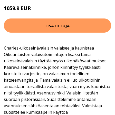
1059.9 EUR
LISÄTIETOJA
Charles-ulkoseinävalaisin valaisee ja kaunistaa
Oikeanlaisten valaisutoimintojen lisäksi tämä
ulkoseinävalaisin täyttää myös ulkonäkövaatimukset.
Kaareva seinäkiinnike, johon kiinnittyy tyylikkäästi
koristeltu varjostin, on valaisimen todellinen
katseenvangitsija. Tämä valaisin ei luo ulkotiloihin
ainoastaan turvallista valaistusta, vaan myös kaunistaa
niitä tyylikkäästi. Asennusvinkki: Valaisin liitetään
suoraan pistorasiaan. Suosittelemme antamaan
asennuksen sähköasentajan tehtäväksi. Valmistaja
suosittelee kumikaapelin käyttöä