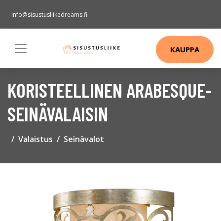
info@sisustusliikedreams.fi
KAUPPA
KORISTEELLINEN ARABESQUE-
SEINÄVALAISIN
Valaistus
Seinävalot