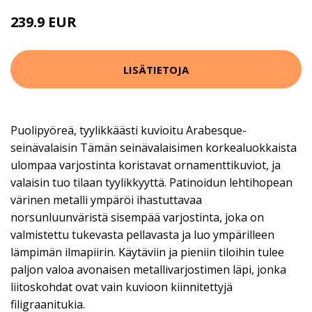
239.9 EUR
LISÄTIETOJA
Puolipyöreä, tyylikkäästi kuvioitu Arabesque-
seinävalaisin Tämän seinävalaisimen korkealuokkaista
ulompaa varjostinta koristavat ornamenttikuviot, ja
valaisin tuo tilaan tyylikkyyttä. Patinoidun lehtihopean
värinen metalli ympäröi ihastuttavaa
norsunluunväristä sisempää varjostinta, joka on
valmistettu tukevasta pellavasta ja luo ympärilleen
lämpimän ilmapiirin. Käytäviin ja pieniin tiloihin tulee
paljon valoa avonaisen metallivarjostimen läpi, jonka
liitoskohdat ovat vain kuvioon kiinnitettyjä
filigraanitukia.