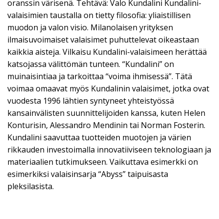
oranssin värisenä. Tehtävä: Valo Kundalini Kundalini-
valaisimien taustalla on tietty filosofia: yliaistillisen
muodon ja valon visio. Milanolaisen yrityksen
ilmaisuvoimaiset valaisimet puhuttelevat oikeastaan
kaikkia aisteja. Vilkaisu Kundalini-valaisimeen herättää
katsojassa välittömän tunteen. “Kundalini” on
muinaisintiaa ja tarkoittaa “voima ihmisessä”. Tätä
voimaa omaavat myös Kundalinin valaisimet, jotka ovat
vuodesta 1996 lähtien syntyneet yhteistyössä
kansainvälisten suunnittelijoiden kanssa, kuten Helen
Konturisin, Alessandro Mendinin tai Norman Fosterin.
Kundalini saavuttaa tuotteiden muotojen ja värien
rikkauden investoimalla innovatiiviseen teknologiaan ja
materiaalien tutkimukseen. Vaikuttava esimerkki on
esimerkiksi valaisinsarja “Abyss” taipuisasta
pleksilasista.