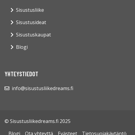
Sisustusliike
Sisustusideat
Sisustuskaupat
Blogi
YHTEYSTIEDOT
info@sisustusliikedreams.fi
© Sisustusliikedreams.fi 2025
Blogi
Ota yhteyttä
Evästeet
Tietosuojakäytäntö