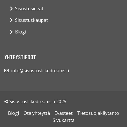
Sisustusideat
Sisustuskaupat
Blogi
YHTEYSTIEDOT
info@sisustusliikedreams.fi
© Sisustusliikedreams.fi 2025
Blogi
Ota yhteyttä
Evästeet
Tietosuojakäytäntö
Sivukartta