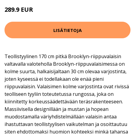
289.9 EUR
LISÄTIETOJA
Teollistyylinen 170 cm pitkä Brooklyn-riippuvalaisin
valtavalla valoteholla Brooklyn-riippuvalaisimessa on
kolme suurta, halkaisijaltaan 30 cm olevaa varjostinta,
joten kyseessä ei todellakaan ole enää pieni
riippuvalaisin. Valaisimen kolme varjostinta ovat rivissä
teolliseen tyyliin toteutetussa rungossa, joka on
kiinnitetty korkeussäädettävään teräsrakenteeseen.
Massiivisella designillään ja mustan ja hopean
muodostamalla väriyhdistelmällään valaisin antaa
ihastuttavan teollistyylisen vaikutelman ja osoittautuu
siten ehdottomaksi huomion kohteeksi minkä tahansa