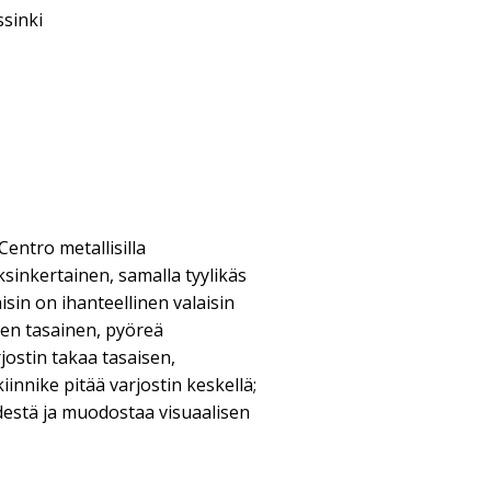
sinki
Centro metallisilla
ksinkertainen, samalla tyylikäs
sin on ihanteellinen valaisin
Sen tasainen, pyöreä
rjostin takaa tasaisen,
iinnike pitää varjostin keskellä;
destä ja muodostaa visuaalisen