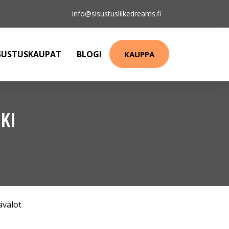
info@sisustusliikedreams.fi
SUSTUSKAUPAT
BLOGI
KAUPPA
KI
ävalot