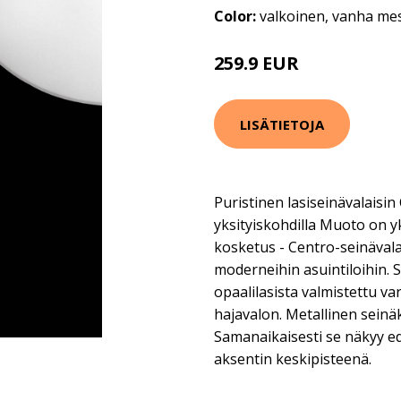
Color:
valkoinen, vanha mes
259.9 EUR
LISÄTIETOJA
Puristinen lasiseinävalaisin 
yksityiskohdilla Muoto on y
kosketus - Centro-seinävalai
moderneihin asuintiloihin. 
opaalilasista valmistettu va
hajavalon. Metallinen seinäk
Samanaikaisesti se näkyy e
aksentin keskipisteenä.