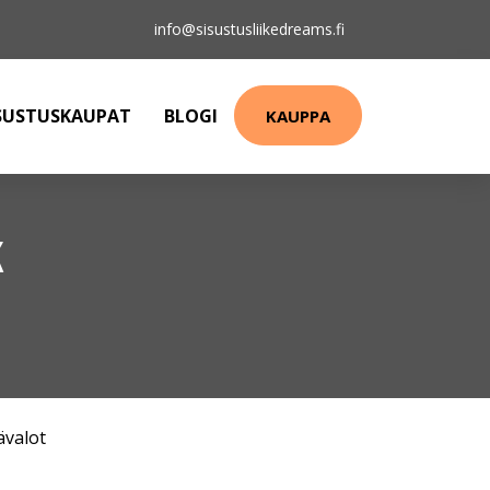
info@sisustusliikedreams.fi
SUSTUSKAUPAT
BLOGI
KAUPPA
K
ävalot