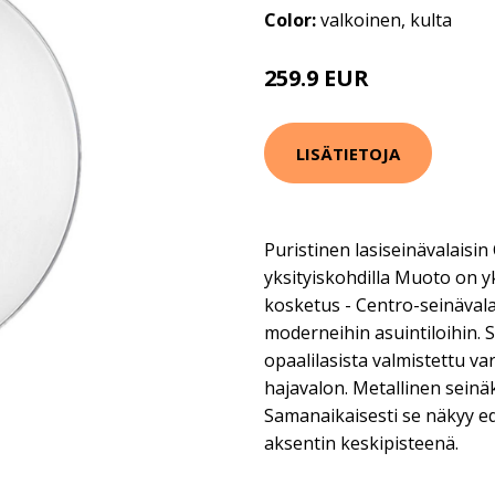
Color:
valkoinen, kulta
259.9 EUR
LISÄTIETOJA
Puristinen lasiseinävalaisin 
yksityiskohdilla Muoto on y
kosketus - Centro-seinävalai
moderneihin asuintiloihin. 
opaalilasista valmistettu va
hajavalon. Metallinen seinäk
Samanaikaisesti se näkyy e
aksentin keskipisteenä.