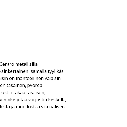
Centro metallisilla
ksinkertainen, samalla tyylikäs
sin on ihanteellinen valaisin
Sen tasainen, pyöreä
rjostin takaa tasaisen,
iinnike pitää varjostin keskellä;
destä ja muodostaa visuaalisen