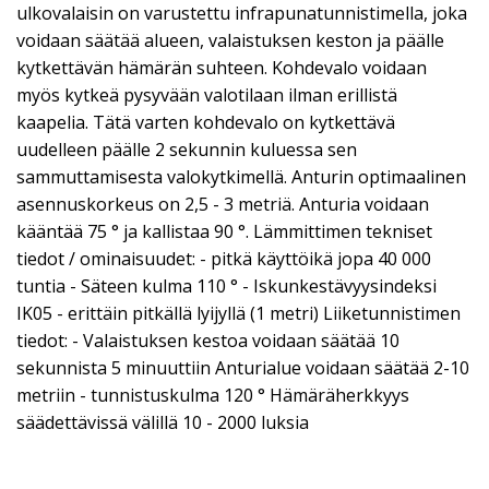
ulkovalaisin on varustettu infrapunatunnistimella, joka
voidaan säätää alueen, valaistuksen keston ja päälle
kytkettävän hämärän suhteen. Kohdevalo voidaan
myös kytkeä pysyvään valotilaan ilman erillistä
kaapelia. Tätä varten kohdevalo on kytkettävä
uudelleen päälle 2 sekunnin kuluessa sen
sammuttamisesta valokytkimellä. Anturin optimaalinen
asennuskorkeus on 2,5 - 3 metriä. Anturia voidaan
kääntää 75 ° ja kallistaa 90 °. Lämmittimen tekniset
tiedot / ominaisuudet: - pitkä käyttöikä jopa 40 000
tuntia - Säteen kulma 110 ° - Iskunkestävyysindeksi
IK05 - erittäin pitkällä lyijyllä (1 metri) Liiketunnistimen
tiedot: - Valaistuksen kestoa voidaan säätää 10
sekunnista 5 minuuttiin Anturialue voidaan säätää 2-10
metriin - tunnistuskulma 120 ° Hämäräherkkyys
säädettävissä välillä 10 - 2000 luksia