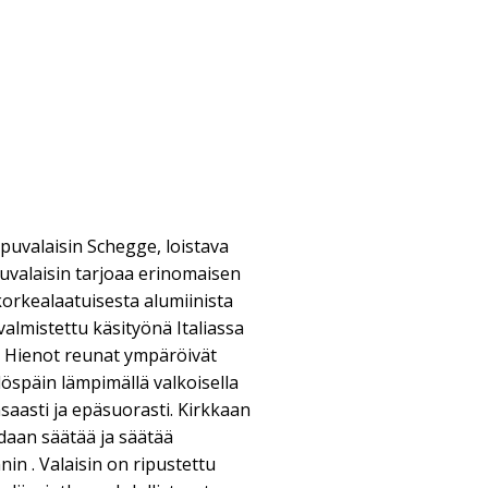
puvalaisin Schegge, loistava
uvalaisin tarjoaa erinomaisen
orkealaatuisesta alumiinista
almistettu käsityönä Italiassa
n. Hienot reunat ympäröivät
ylöspäin lämpimällä valkoisella
unsaasti ja epäsuorasti. Kirkkaan
daan säätää ja säätää
in . Valaisin on ripustettu