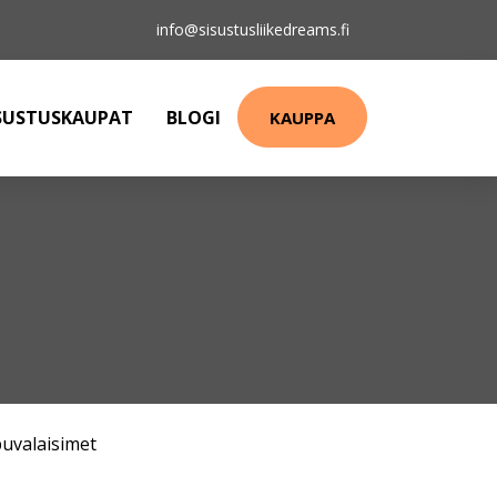
info@sisustusliikedreams.fi
SUSTUSKAUPAT
BLOGI
KAUPPA
puvalaisimet