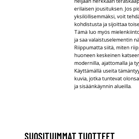
neljään herkkään teräskaape
erilaisen jousituksen. Jos pi
yksilöllisemmäksi, voit teh
kohdistusta ja sijoittaa toi
Tämä luo myös mielenkiint
ja saa valaistuselementin n
Riippumatta siitä, miten rii
huoneen keskeinen katseenv
modernilla, ajattomalla ja ty
Käyttämällä useita tämäntyy
kuvia, jotka tuntevat olon
ja sisäänkäynnin alueilla.
SUOSITUIMMAT TUOTTEET