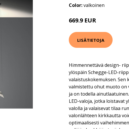
Color:
valkoinen
669.9 EUR
LISÄTIETOJA
Himmennettävä design- riip
ylöspäin Schegge-LED-riipp
valaistuskokemuksen. Sen k
valmistettu ohut muoto on v
ja on todella ainutlaatuine
LED-valoja, jotka loistavat 
valolla ja valaisevat tilaa r
valonlähteen kirkkautta voi
optimaalisesti vaihehimmenn