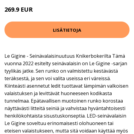
269.9 EUR
LISÄTIETOJA
Le Gigine - Seinävalaisinuutuus Knikerbokerilta Tämä
vuonna 2022 esitelty seinävalaisin on Le Gigine -sarjan
tyylikäs jatke. Sen runko on valmistettu kestävästä
teräksestä, ja sen voi valita useissa eri väreissä.
Kiinteästi asennetut ledit tuottavat lämpimän valkoisen
valaistuksen ja levittävät huoneeseen kodikasta
tunnelmaa. Epätavallisen muotoinen runko korostaa
näyttävästi litteitä seiniä ja vahvistaa hyväntahtoisesti
henkilökohtaista sisustuskonseptia. LED-seinävalaisin
Le Gigine soveltuu erinomaisesti olohuoneen tai
eteisen valaistukseen, mutta sitä voidaan käyttää myös