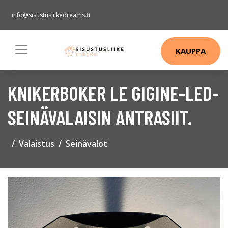
info@sisustusliikedreams.fi
KAUPPA
KNIKERBOKER LE GIGINE-LED-
SEINÄVALAISIN ANTRASIIT.
Valaistus
Seinävalot