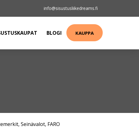
info@sisustusliikedreams.fi
SUSTUSKAUPAT
BLOGI
KAUPPA
emerkit
,
Seinävalot
,
FARO