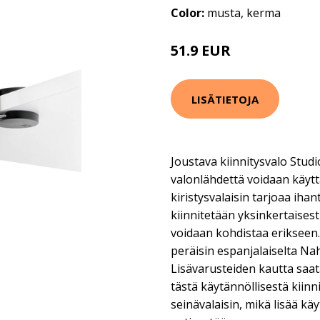
Color:
musta, kerma
51.9 EUR
LISÄTIETOJA
Joustava kiinnitysvalo Studi
valonlähdettä voidaan käyttä
kiristysvalaisin tarjoaa ihan
kiinnitetään yksinkertaisesti
voidaan kohdistaa erikseen.
peräisin espanjalaiselta Na
Lisävarusteiden kautta saa
tästä käytännöllisestä kiinn
seinävalaisin, mikä lisää k