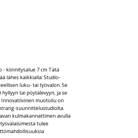
o - kiinnitysalue 7 cm Tätä
ä lähes kaikkialla: Studio-
teellisen luku- tai työvalon. Se
 hyllyyn tai pöytälevyyn, ja se
 Innovatiivinen muotoilu on
htrang-suunnittelustudiolta.
tavan kulmakannattimen avulla
itysvalaisimesta tulee
äyttömahdollisuuksia