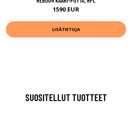
REB004 KAARI-PÖYTÄ, HPL
1590 EUR
LISÄTIETOJA
SUOSITELLUT TUOTTEET