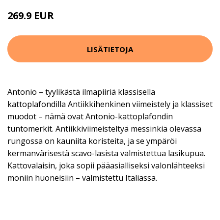
269.9 EUR
LISÄTIETOJA
Antonio – tyylikästä ilmapiiriä klassisella
kattoplafondilla Antiikkihenkinen viimeistely ja klassiset
muodot – nämä ovat Antonio-kattoplafondin
tuntomerkit. Antiikkiviimeisteltyä messinkiä olevassa
rungossa on kauniita koristeita, ja se ympäröi
kermanvärisestä scavo-lasista valmistettua lasikupua.
Kattovalaisin, joka sopii pääasialliseksi valonlähteeksi
moniin huoneisiin – valmistettu Italiassa.