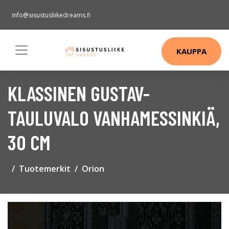
info@sisustusliikedreams.fi
KAUPPA
KLASSINEN GUSTAV-
TAULUVALO VANHAMESSINKIÄ,
30 CM
Tuotemerkit
Orion