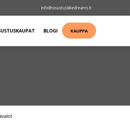
info@sisustusliikedreams.fi
SUSTUSKAUPAT
BLOGI
KAUPPA
ävalot