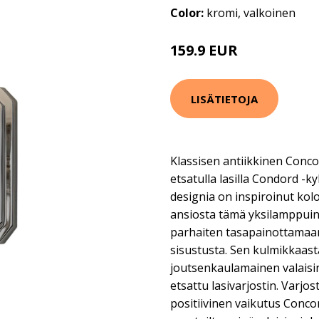
Color:
kromi, valkoinen
159.9 EUR
LISÄTIETOJA
Klassisen antiikkinen Conc
etsatulla lasilla Condord -
designia on inspiroinut kolo
ansiosta tämä yksilamppuine
parhaiten tasapainottamaan 
sisustusta. Sen kulmikkaast
joutsenkaulamainen valaisi
etsattu lasivarjostin. Varjos
positiivinen vaikutus Conco