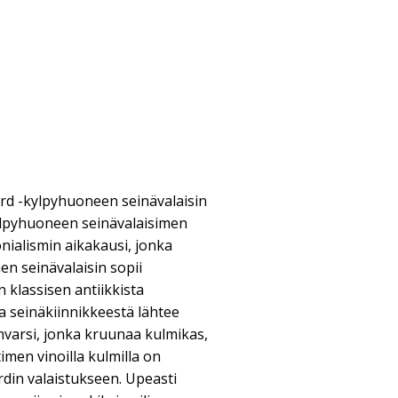
ord -kylpyhuoneen seinävalaisin
kylpyhuoneen seinävalaisimen
nialismin aikakausi, jonka
n seinävalaisin sopii
klassisen antiikkista
a seinäkiinnikkeestä lähtee
nvarsi, jonka kruunaa kulmikas,
timen vinoilla kulmilla on
rdin valaistukseen. Upeasti