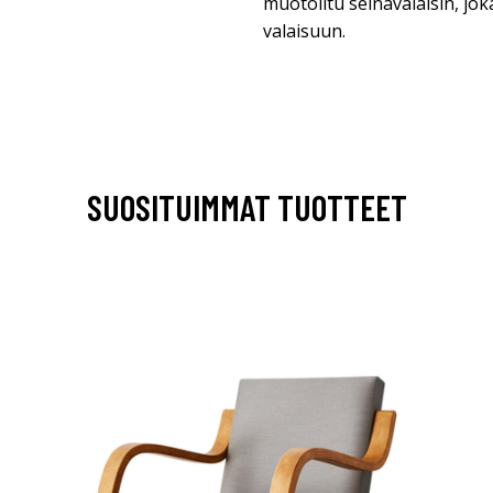
muotoiltu seinävalaisin, joka
valaisuun.
SUOSITUIMMAT TUOTTEET