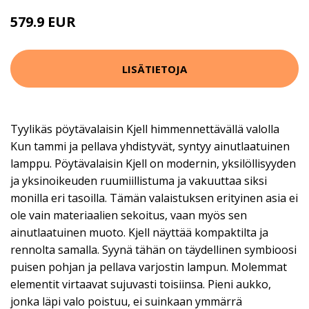
579.9 EUR
LISÄTIETOJA
Tyylikäs pöytävalaisin Kjell himmennettävällä valolla
Kun tammi ja pellava yhdistyvät, syntyy ainutlaatuinen
lamppu. Pöytävalaisin Kjell on modernin, yksilöllisyyden
ja yksinoikeuden ruumiillistuma ja vakuuttaa siksi
monilla eri tasoilla. Tämän valaistuksen erityinen asia ei
ole vain materiaalien sekoitus, vaan myös sen
ainutlaatuinen muoto. Kjell näyttää kompaktilta ja
rennolta samalla. Syynä tähän on täydellinen symbioosi
puisen pohjan ja pellava varjostin lampun. Molemmat
elementit virtaavat sujuvasti toisiinsa. Pieni aukko,
jonka läpi valo poistuu, ei suinkaan ymmärrä