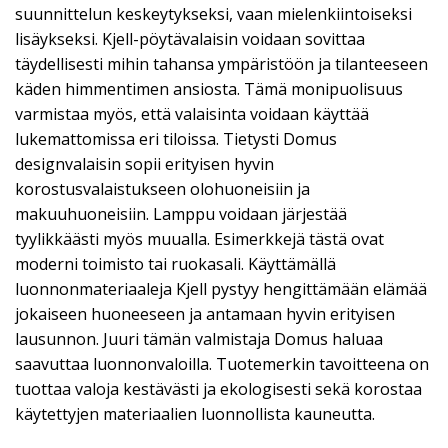
suunnittelun keskeytykseksi, vaan mielenkiintoiseksi
lisäykseksi. Kjell-pöytävalaisin voidaan sovittaa
täydellisesti mihin tahansa ympäristöön ja tilanteeseen
käden himmentimen ansiosta. Tämä monipuolisuus
varmistaa myös, että valaisinta voidaan käyttää
lukemattomissa eri tiloissa. Tietysti Domus
designvalaisin sopii erityisen hyvin
korostusvalaistukseen olohuoneisiin ja
makuuhuoneisiin. Lamppu voidaan järjestää
tyylikkäästi myös muualla. Esimerkkejä tästä ovat
moderni toimisto tai ruokasali. Käyttämällä
luonnonmateriaaleja Kjell pystyy hengittämään elämää
jokaiseen huoneeseen ja antamaan hyvin erityisen
lausunnon. Juuri tämän valmistaja Domus haluaa
saavuttaa luonnonvaloilla. Tuotemerkin tavoitteena on
tuottaa valoja kestävästi ja ekologisesti sekä korostaa
käytettyjen materiaalien luonnollista kauneutta.