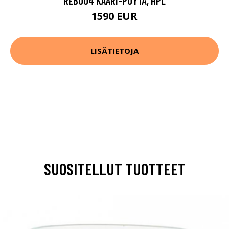
REB004 KAARI-PÖYTÄ, HPL
1590 EUR
LISÄTIETOJA
SUOSITELLUT TUOTTEET